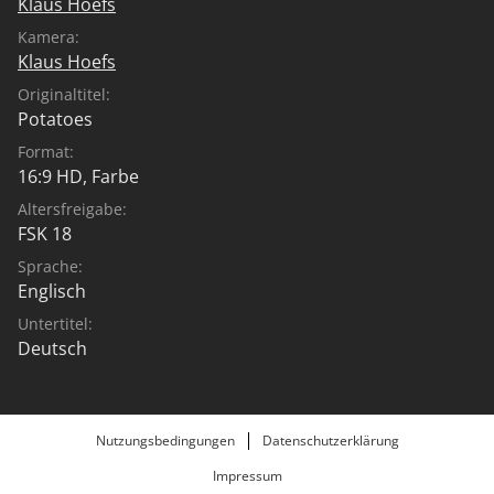
Klaus Hoefs
Kamera:
Klaus Hoefs
Originaltitel:
Potatoes
Format:
16:9 HD, Farbe
Altersfreigabe:
FSK 18
Sprache:
Englisch
Untertitel:
Deutsch
Nutzungsbedingungen
Datenschutzerklärung
Impressum