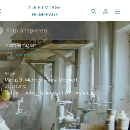
ZUR FILMTAGE-
E
HOMEPAGE
Film abspielen
Nicht verfügbar
Watchlist
Regie:
Marusch Mehnert
,
Anna Mehnert
Besetzung:
Gabriel Tauber
,
Gianni von Weitershausen