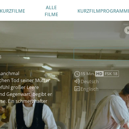
ALLE
KURZFILME
KURZFILMPROGRAMM
FILME
4
manchmal
15 Min.
HD
FSK 18
chen Tod seiner Mutter
Sprache:
Deutsch
efühl großer Leere
Untertitel:
Englisch
nd Gegenwart, begibt er
ause. Ein schmerzhafter