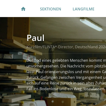
SEKTIONEN
LANGFILME
Paul
Kurzfilm/FLINTA*-Director, Deutschland 202
Der Tod eines geliebten Menschen kommt 
unvorhergesehen. Die Nachricht vom plötzli
lässt Paul orientierungslos und mit einem G
zurück. Gefangen zwischen Vergangenheit u
sich auf eine Reise zurück in sein altes Zuh
Fall ins Bodenlose und ein Weg, loszulassen.
weiterlesen