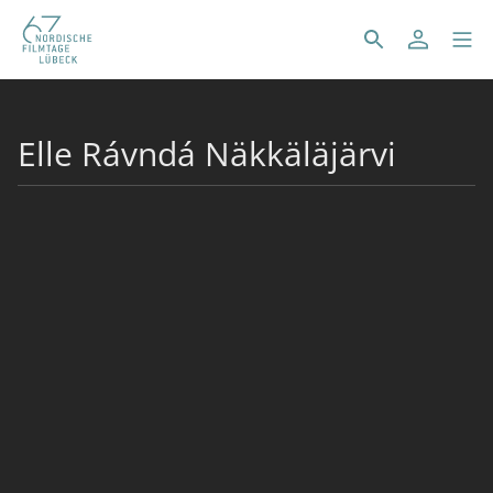
Elle Rávndá Näkkäläjärvi