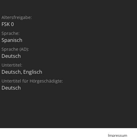
Altersfreigabe:
FSK 0
Sprache:
Spanisch
Sprache (AD):
Deutsch
Untertitel:
Deutsch
,
Englisch
Untertitel für Hörgeschädigte:
Deutsch
Impressum