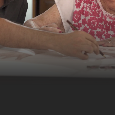
erwandten und
ine Frau immer mehr in
acinta Pasaguay, über die
er Familiengeschichte
lonialer Vergangenheit,