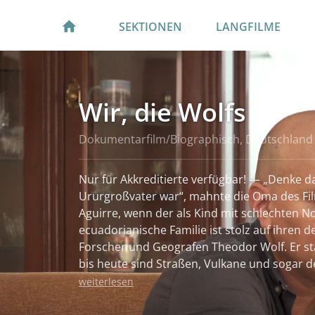
SEKTIONEN
LANGFILME
Wir, die Wolfs
Dokumentarfilm/Biographisch, Deutschland
Nur für Akkreditierte verfügbar! — „Denke d
Ururgroßvater war“, mahnte die Oma des F
Aguirre, wenn der als Kind mit schlechten 
ecuadorianische Familie ist stolz auf ihren 
Forscher und Geografen Theodor Wolf. Er st
bis heute sind Straßen, Vulkane und sogar de
Welt nach ihm benannt. Doch war Wolf wirkli
weiterlesen
Familie ihn in Erinnerung hat? Wie kommt es
in Deutschland nichts von der Familie in Ec